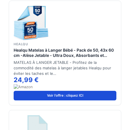
HEALQU
Healqu Matelas à Langer Bébé - Pack de 50, 43x 60
cm -Alèse Jetable - Ultra Doux, Absorbants et
Imperméables - pour Table à Langer et Lit Bébé -
MATELAS À LANGER JETABLE - Profitez de la
Changez Les Couches sans Salir Les Surfaces
commodité des matelas à langer jetables Healqu pour
éviter les taches et le…
24,99 €
Voir l'offre : cliquez ICI