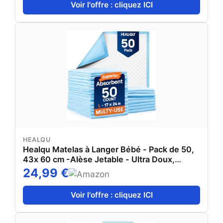
Voir l'offre : cliquez ICI
HEALQU
Healqu Matelas à Langer Bébé - Pack de 50,
43x 60 cm -Alèse Jetable - Ultra Doux,
Absorbants et Imperméables - pour Table à
24,99 €
Langer et Lit Bébé - Changez Les Couches
sans Salir Les Surfaces
Voir l'offre : cliquez ICI