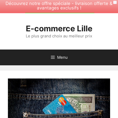
Découvrez notre offre spéciale - livraison offerte &
X
avantages exclusifs !
Aller
OFFRE SPÉCIALE -30%
au
E-commerce Lille
contenu
Le plus grand choix au meilleur prix
Menu