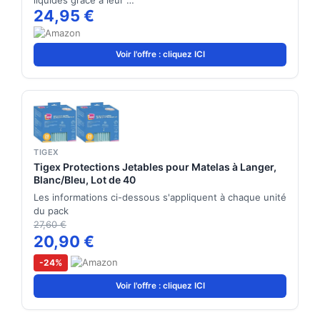
liquides grâce à leur …
24,95 €
Voir l'offre : cliquez ICI
TIGEX
Tigex Protections Jetables pour Matelas à Langer,
Blanc/Bleu, Lot de 40
Les informations ci-dessous s'appliquent à chaque unité
du pack
27,60 €
20,90 €
-24%
Voir l'offre : cliquez ICI