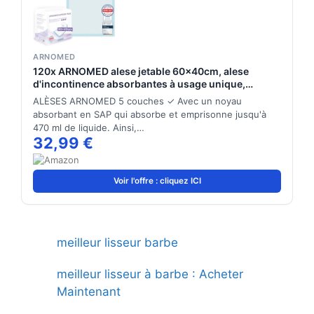
ARNOMED
120x ARNOMED alese jetable 60x40cm, alese
d'incontinence absorbantes à usage unique,
matelas à langer pour bébés, alèses en cellulose, 5
ALÈSES ARNOMED 5 couches ✓ Avec un noyau
couches pour le lit en cas d'incontinence
absorbant en SAP qui absorbe et emprisonne jusqu'à
470 ml de liquide. Ainsi,…
32,99 €
Voir l'offre : cliquez ICI
meilleur lisseur barbe
meilleur lisseur à barbe : Acheter
Maintenant