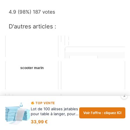
4.9
(98%)
187
votes
D'autres articles :
scooter marin
×
lego star wars dark vador :
TOP VENTE
Meilleures ventes
Lot de 100 alèses jetables
BUYOCKSS
Voir l'offre : cliquez ICI
pour table à langer, pour
Lot de 100 alèses jetables pour
bébé, r…
table à langer, pour bébé,
33,99 €
respirantes, imperméables, anti-
33,99 €
fuite, à absorption rapide, 33 x 45