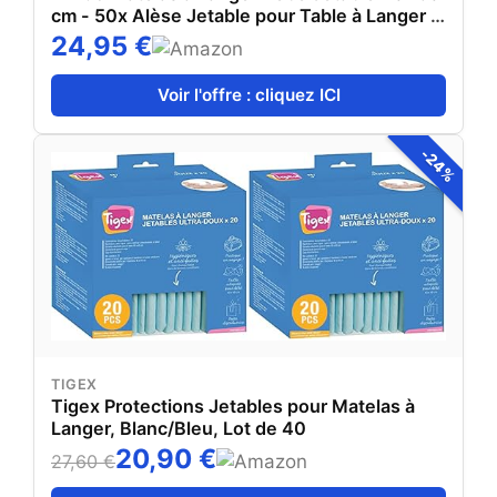
cm - 50x Alèse Jetable pour Table à Langer -
Serviettes pour Changer les Couches -
24,95 €
Douces, Absorbantes et Imperméables -
Alèses à Langer pour Bébé 60x40 cm
Voir l'offre : cliquez ICI
-24%
TIGEX
Tigex Protections Jetables pour Matelas à
Langer, Blanc/Bleu, Lot de 40
20,90 €
27,60 €