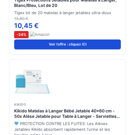
Blanc/Bleu, Lot de 20
Tigex lot de 20 matelas à langer jetables ultra-doux
13,80 €
10,45 €
-24%
Voir l'offre : cliquez ICI
KIKIDO
Kikido Matelas à Langer Bébé Jetable 40x60 cm -
50x Alèse Jetable pour Table à Langer - Serviettes
pour Changer les Couches - Douces, Absorbantes
PROTECTION CONTRE LES FUITES: Les Alèses
et Imperméables - Alèses à Langer pour Bébé
Jetables Kikido absorbent rapidement l'urine et les
60x40 cm