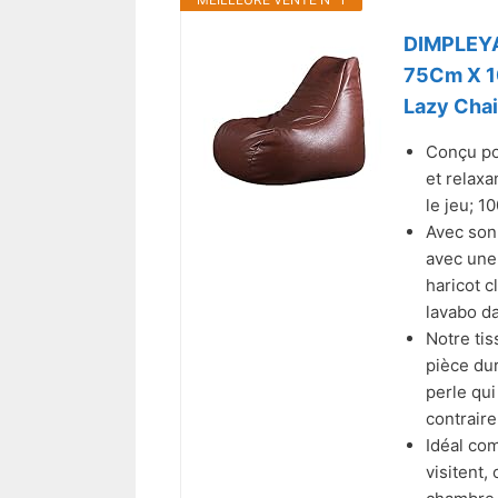
DIMPLEYA
75Cm X 10
Lazy Chai
Conçu po
et relaxa
le jeu; 
Avec son 
avec une 
haricot c
lavabo da
Notre ti
pièce du
perle qui
contraire
Idéal com
visitent,