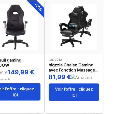
-25%
euil gaming
BIGZZIA
bigzzia Chaise Gaming
DOW
avec Fonction Massage,
149,99 €
99 €
Ergonomique Chaise de
81,99 €
orama.fr
Gaming
ir l'offre : cliquez
Voir l'offre : cliquez
ICI
ICI