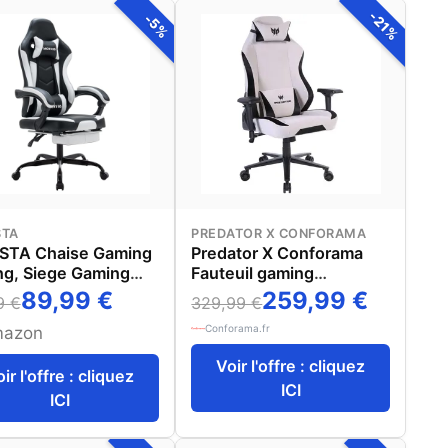
-21%
-5%
TA
PREDATOR X CONFORAMA
TA Chaise Gaming
Predator X Conforama
ng, Siege Gaming
Fauteuil gaming
se-Pieds
PREDATOR ALTAÏR
89,99 €
259,99 €
9 €
329,99 €
ctable, Fauteuil
Conforama.fr
r avec Massage
aire, Fauteuil
Voir l'offre : cliquez
au Ergonomique
ir l'offre : cliquez
ICI
ortable, Dossier
ICI
nable à 135°, Charge
kg