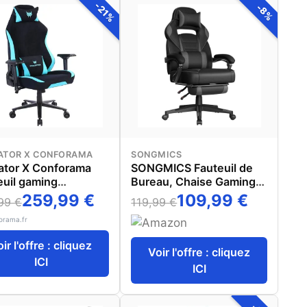
-21%
-8%
ATOR X CONFORAMA
SONGMICS
ator X Conforama
SONGMICS Fauteuil de
euil gaming
Bureau, Chaise Gaming,
DATOR ALTAÏR
Réglable, Repose-Pieds
259,99 €
109,99 €
99 €
119,99 €
Télescopique,
orama.fr
Mécanisme à Bascule,
Appui-Tête, Support
ir l'offre : cliquez
Lombaire, Charge 150
Voir l'offre : cliquez
ICI
kg, Noir d'encre et Gris
ICI
Ardoise OBG073BH20