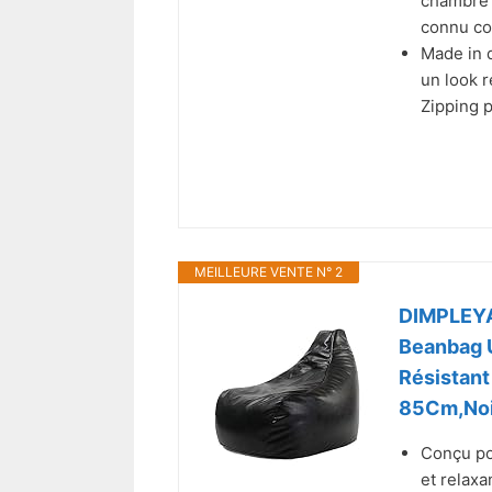
chambre o
connu co
Made in d
un look r
Zipping p
MEILLEURE VENTE N° 2
DIMPLEYA 
Beanbag U
Résistant
85Cm,Noi
Conçu po
et relaxa