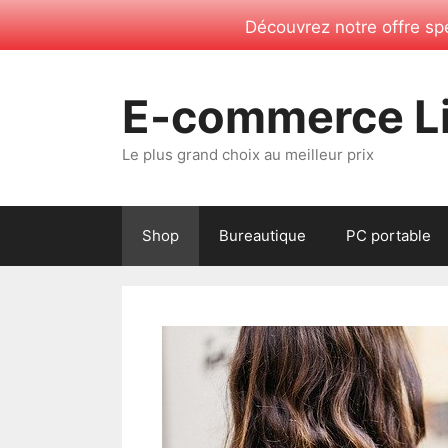
Découvrez notre offre spé
Aller
au
E-commerce Li
contenu
Le plus grand choix au meilleur prix
Shop
Bureautique
PC portable