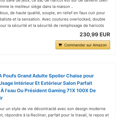
u salle de jeux, ce sac de haricot est sûr de devenir bien
mme le meilleur siège dans la maison ..
oux, de haute qualité, souple, en relief en faux cuir pour
éaliste et la sensation. Avec coutures overlocked, double
our la sécurité et la sécurité de remplissage de haricots
230,99 EUR
Commander sur Amazon
Poufs Grand Adulte Spoiler Chaise pour
sage Intérieur Et Extérieur Salon Parfait
 À l'eau Ou Président Gaming 71X 100X De
r
ur un style de vie décontracté avec son design moderne
nt, répondre à la Recliner, parfait pour le travail, le repos et