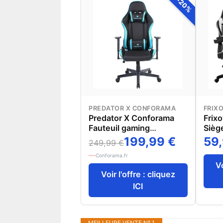
-20%
PREDATOR X CONFORAMA
FRIX
Predator X Conforama
Frix
Fauteuil gaming
Sièg
PREDATOR ARIES
régl
199,99 €
59,
249,99 €
avec
Conforama.fr
téles
Vo
Blan
Voir l'offre : cliquez
ICI
MEILLEURE VENTE N° 1