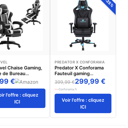
-25%
OVEL
PREDATOR X CONFORAMA
ovel Chaise Gaming,
Predator X Conforama
e de Bureau
Fauteuil gaming
able, Fauteuil Gaming
PREDATOR ANTARES
99 €
299,99 €
399,99 €
 Repose-Pieds
Conforama.fr
copique (Noir et
ir l'offre : cliquez
c)
Voir l'offre : cliquez
ICI
ICI