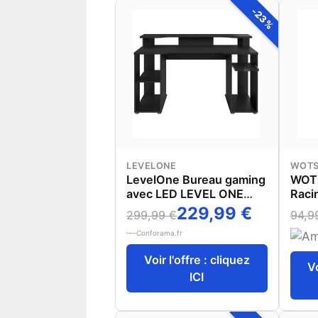
Jeu (Noir et Blanc)
-23%
LEVELONE
WOTS
LevelOne Bureau gaming
WOTS
avec LED LEVEL ONE
Raci
coloris noir
Repo
229,99 €
299,99 €
94,9
Rétra
Conforama.fr
Game
Lomb
Voir l'offre : cliquez
Bure
Vo
ICI
Conf
Incli
120 