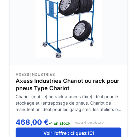
AXESS INDUSTRIES
Axess Industries Chariot ou rack pour
pneus Type Chariot
Chariot (mobile) ou rack à pneus (fixe) idéal pour le
stockage et l'entreposage de pneus. Chariot de
manutention idéal pour les garagistes, les ateliers ou
les usines. Construction mécano soudée en tube
468,00 €
d'acier avec poche pour document A4. Les tubes de
Axess-industries.com
✓ En stock
connexion sont galvanisés et visés à la stru...
Voir l'offre : cliquez ICI