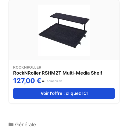
ROCKNROLLER
RockNRoller RSHM2T Multi-Media Shelf
127,00 €
Thomann.de
Voir l'offre : cliquez ICI
Catégories
Générale