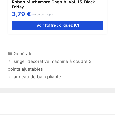
Robert Muchamore Cherub. Vol. 15. Black
Friday
3,79 €
momox-shop.fr
Voir l'offre : cliquez ICI
Catégories
Générale
singer decorative machine à coudre 31
points ajustables
anneau de bain pliable