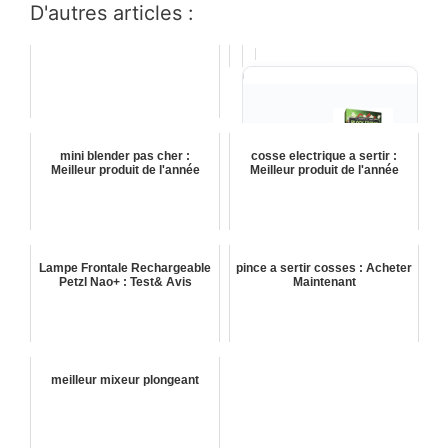
D'autres articles :
mini blender pas cher :
cosse electrique a sertir :
Meilleur produit de l'année
Meilleur produit de l'année
MATAGOT
Matagot Black
Friday
Lampe Frontale Rechargeable
pince a sertir cosses : Acheter
Black Friday est un
Petzl Nao+ : Test& Avis
Maintenant
jeu de paris et de
bluff. Votre objectif,
amassez un
39,90 €
maximum d'or en
✓ En stock
Bcd-jeux.fr
négociant des
meilleur mixeur plongeant
actions avant
Voir l'offre : cliquez
ICI
l'effondrement
boursier. Dès 12