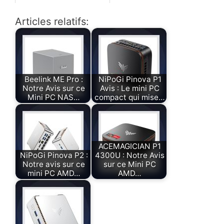
ans.
lustreuse chaussure : Avis &
Articles relatifs:
Test
Beelink ME Pro :
NiPoGi Pinova P1
Notre Avis sur ce
Avis : Le mini PC
Mini PC NAS…
compact qui mise…
ACEMAGICIAN P1
NiPoGi Pinova P2 :
4300U : Notre Avis
Notre avis sur ce
sur ce Mini PC
mini PC AMD…
AMD…