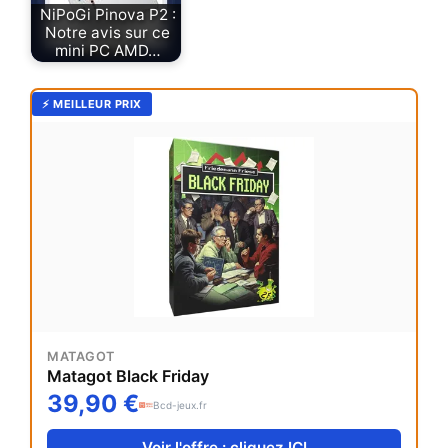
NiPoGi Pinova P2 :
Notre avis sur ce
mini PC AMD…
⚡ MEILLEUR PRIX
MATAGOT
Matagot Black Friday
39,90 €
Bcd-jeux.fr
Voir l'offre : cliquez ICI