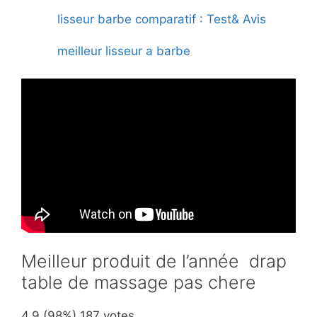
lisseur barbe comparatif : Test& Avis
meilleur lisseur a barbe
Meilleur produit de l’année drap
table de massage pas chere
4.9
(98%)
187
votes