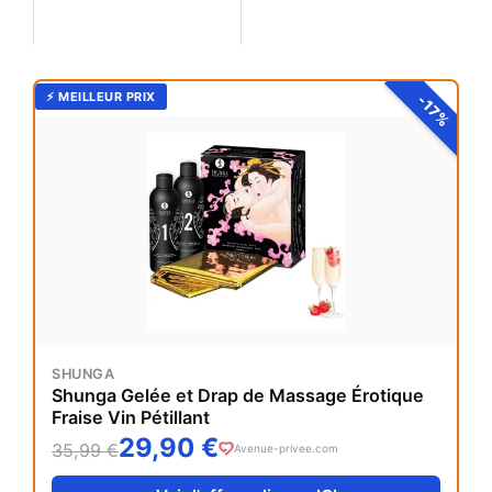
Drap de Massage
ICI
Érotique Fraise Vin
Pétillant signée
Shunga. Ce kit
repulsif chat ultrason solaire :
⚡ MEILLEUR PRIX
-17%
complet invite les
Avis & Test
corps à se
rencontrer
autrement, dans un
glissement chaud et
fruité. L’odeur de
fraise et
SHUNGA
Shunga Gelée et Drap de Massage Érotique
Fraise Vin Pétillant
29,90 €
35,99 €
Avenue-privee.com