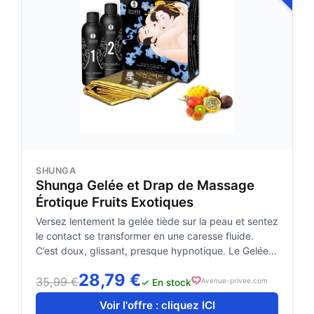
SHUNGA
Shunga Gelée et Drap de Massage
Érotique Fruits Exotiques
Versez lentement la gelée tiède sur la peau et sentez
le contact se transformer en une caresse fluide.
C’est doux, glissant, presque hypnotique. Le Gelée
et Drap de Massage Érotique Fruits Exotiques de
28,79 €
Shunga invite à un jeu sensuel à deux, où chaque
35,99 €
Avenue-privee.com
✓ En stock
mouvement devient une découverte. Une
Voir l'offre : cliquez ICI
expérience