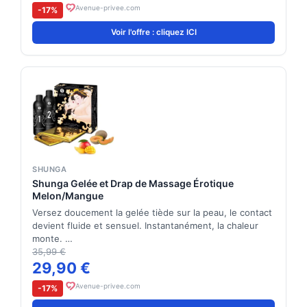
Avenue-privee.com
-17%
Voir l'offre : cliquez ICI
SHUNGA
Shunga Gelée et Drap de Massage Érotique
Melon/Mangue
Versez doucement la gelée tiède sur la peau, le contact
devient fluide et sensuel. Instantanément, la chaleur
monte. …
35,99 €
29,90 €
Avenue-privee.com
-17%