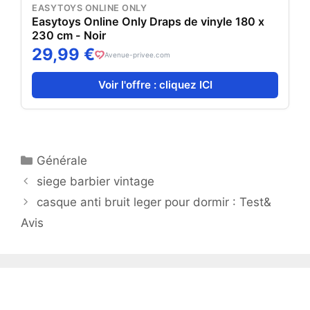
EASYTOYS ONLINE ONLY
Easytoys Online Only Draps de vinyle 180 x
230 cm - Noir
29,99 €
Avenue-privee.com
Voir l'offre : cliquez ICI
Catégories
Générale
siege barbier vintage
casque anti bruit leger pour dormir : Test&
Avis