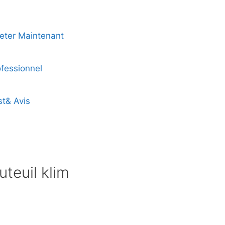
heter Maintenant
ofessionnel
st& Avis
uteuil klim