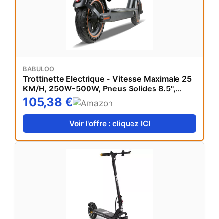
BABULOO
Trottinette Electrique - Vitesse Maximale 25
KM/H, 250W-500W, Pneus Solides 8.5'',
Batterie 7,5AH, Autonomie 25-30KM, Double
105,38 €
Frein, APP, Charge Max 120 KG (500W-
36v/7.5ah)
Voir l'offre : cliquez ICI