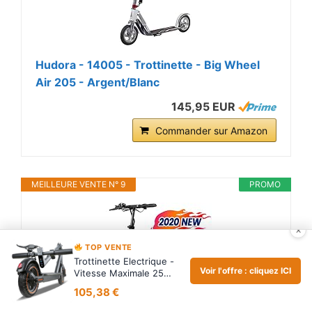
Hudora - 14005 - Trottinette - Big Wheel
Air 205 - Argent/Blanc
145,95 EUR
Commander sur Amazon
MEILLEURE VENTE N° 9
PROMO
×
TOP VENTE
Trottinette Electrique -
Voir l'offre : cliquez ICI
Vitesse Maximale 25
KM/H, 250W-500W…
105,38 €