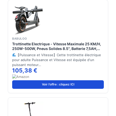
BABULOO
Trottinette Electrique - Vitesse Maximale 25 KM/H,
250W-500W, Pneus Solides 8.5'', Batterie 7,5AH,
Autonomie 25-30KM, Double Frein, APP, Charge
【Puissance et Vitesse】Cette trottinette électrique
Max 120 KG (500W-36v/7.5ah)
pour adulte Puissance et Vitesse est équipée d'un
puissant moteur…
105,38 €
Voir l'offre : cliquez ICI