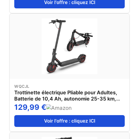
Voir l'offre : cliquez ICI
WQCJL
Trottinette électrique Pliable pour Adultes,
Batterie de 10,4 Ah, autonomie 25-35 km,
Connexion app
129,99 €
Voir l'offre : cliquez ICI