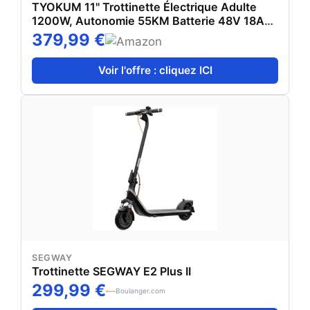
TYOKUM 11" Trottinette Électrique Adulte
1200W, Autonomie 55KM Batterie 48V 18Ah
Trotinette Electrique Pliante Portable, Tout
379,99 €
Terrain Double Suspension Frein à Disque
Double Escooter
Voir l'offre : cliquez ICI
SEGWAY
Trottinette SEGWAY E2 Plus II
299,99 €
Boulanger.com