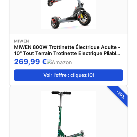
MIWEN
MIWEN 800W Trottinette Électrique Adulte -
10" Tout Terrain Trotinette Electrique Pliable
Autonomie 30-40KM,Batterie 48V 12.5Ah
269,99 €
Escooter Double Suspension Double Frein
Scooter Charge 120kg
Voir l'offre : cliquez ICI
-10%