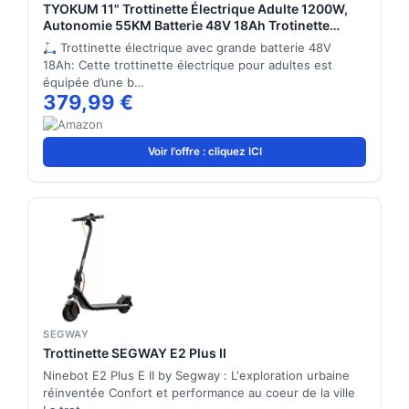
TYOKUM 11" Trottinette Électrique Adulte 1200W,
Autonomie 55KM Batterie 48V 18Ah Trotinette
Electrique Pliante Portable, Tout Terrain Double
Trottinette électrique avec grande batterie 48V
Suspension Frein à Disque Double Escooter
18Ah: Cette trottinette électrique pour adultes est
équipée d’une b…
379,99 €
Voir l'offre : cliquez ICI
SEGWAY
Trottinette SEGWAY E2 Plus II
Ninebot E2 Plus E II by Segway : L'exploration urbaine
réinventée Confort et performance au coeur de la ville