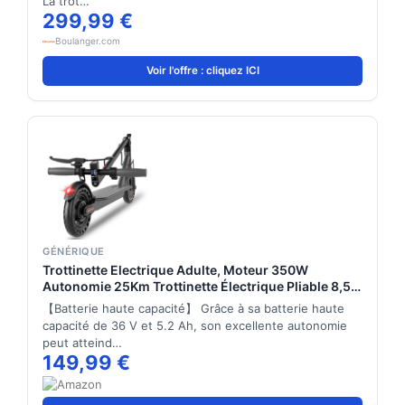
La trot…
299,99 €
Boulanger.com
Voir l'offre : cliquez ICI
GÉNÉRIQUE
Trottinette Electrique Adulte, Moteur 350W
Autonomie 25Km Trottinette Électrique Pliable 8,5"
Pneu Anti-crevaison Electric Scooter avec Double
【Batterie haute capacité】 Grâce à sa batterie haute
Frein, APP
capacité de 36 V et 5.2 Ah, son excellente autonomie
peut atteind…
149,99 €