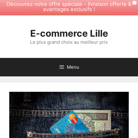
Découvrez notre offre spéciale - livraison offerte &
X
avantages exclusifs !
Aller
OFFRE SPÉCIALE -30%
au
E-commerce Lille
contenu
Le plus grand choix au meilleur prix
Menu