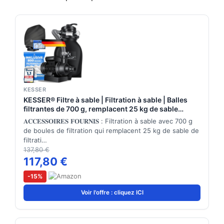
KESSER
KESSER® Filtre à sable | Filtration à sable | Balles
filtrantes de 700 g, remplacent 25 kg de sable
filtrant | Filtre de piscine 10 mġ/h | Système de
𝐀𝐂𝐂𝐄𝐒𝐒𝐎𝐈𝐑𝐄𝐒 𝐅𝐎𝐔𝐑𝐍𝐈𝐒 : Filtration à sable avec 700 g
filtration | Réservoir filtrant pour piscine, noir
de boules de filtration qui remplacent 25 kg de sable de
filtrati…
137,80 €
117,80 €
-15%
Voir l'offre : cliquez ICI