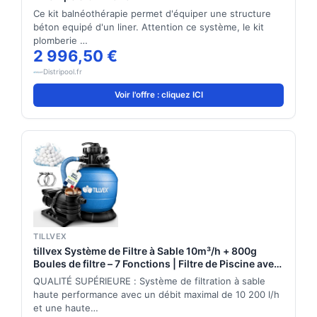
Ce kit balnéothérapie permet d'équiper une structure
béton equipé d'un liner. Attention ce système, le kit
plomberie …
2 996,50 €
Distripool.fr
Voir l'offre : cliquez ICI
TILLVEX
tillvex Système de Filtre à Sable 10m³/h + 800g
Boules de filtre – 7 Fonctions | Filtre de Piscine avec
indicateur de pression | Filtre à sable pour bassins
QUALITÉ SUPÉRIEURE : Système de filtration à sable
& piscines
haute performance avec un débit maximal de 10 200 l/h
et une haute…