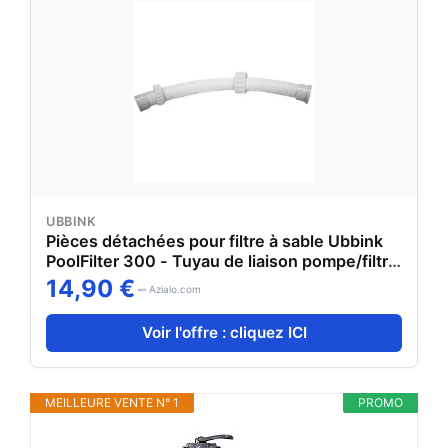
UBBINK
Pièces détachées pour filtre à sable Ubbink
PoolFilter 300 - Tuyau de liaison pompe/filtre
PoolFilter
14,90 €
Azialo.com
Voir l'offre : cliquez ICI
MEILLEURE VENTE N° 1
PROMO