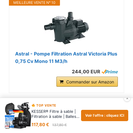
MEILLEURE VENTE N° 10
Astral - Pompe Filtration Astral Victoria Plus
0,75 Cv Mono 11 M3/h
244,00 EUR
Commander sur Amazon
×
4.9
(98%)
187
votes
TOP VENTE
KESSER® Filtre à sable |
Voir l'offre : cliquez ICI
Filtration à sable | Balles
D'autres articles :
filtran…
117,80 €
137,80 €