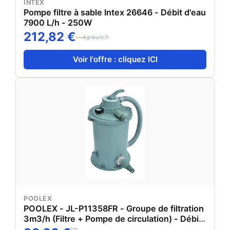
INTEX
Pompe filtre à sable Intex 26646 - Débit d'eau
7900 L/h - 250W
212,82 €
Agrieuro.fr
Voir l'offre : cliquez ICI
POOLEX
POOLEX - JL-P11358FR - Groupe de filtration
3m3/h (Filtre + Pompe de circulation) - Débit
d'eau 3,03 m3/h - 20 m3 - Design Compact