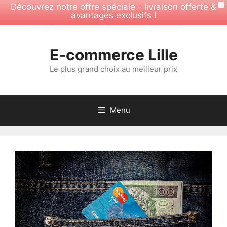
Découvrez notre offre spéciale - livraison offerte &
X
avantages exclusifs !
Aller
OFFRE SPÉCIALE -30%
au
E-commerce Lille
contenu
Le plus grand choix au meilleur prix
Menu