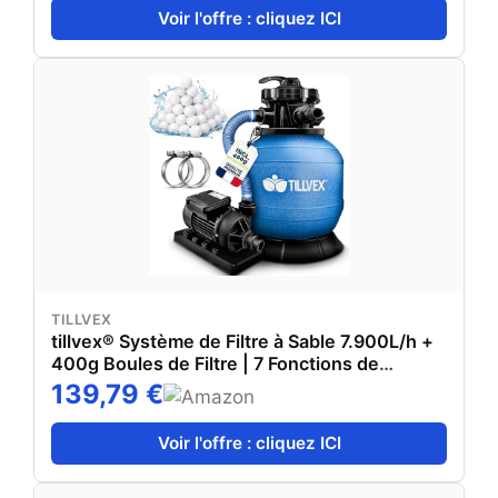
Voir l'offre : cliquez ICI
TILLVEX
tillvex® Système de Filtre à Sable 7.900L/h +
400g Boules de Filtre | 7 Fonctions de
Filtration & Adaptateur 2en1 Ø32-38mm |
139,79 €
Filtre de piscine avec indicateur de pression
(Bleu)
Voir l'offre : cliquez ICI