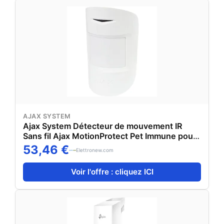
AJAX SYSTEM
Ajax System Détecteur de mouvement IR
Sans fil Ajax MotionProtect Pet Immune pour
intérieur blanc
53,46 €
Elettronew.com
Voir l'offre : cliquez ICI