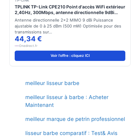
TP-LINK
TPLINK TP-Link CPE210 Point d'accès WiFi extérieur
2,4GHz, 300Mbps, antenne directionnelle 9dBi
MIMO, idéal pour les réseaux sans fil à longue
Antenne directionnelle 2x2 MIMO 9 dBi Puissance
portée.
ajustable de 0 à 25 dBm (500 mW) Optimisée pour des
transmissions sur…
44,34 €
Onedirect.fr
Voir l'offre : cliquez ICI
meilleur lisseur barbe
meilleur lisseur à barbe : Acheter
Maintenant
meilleur marque de petrin professionnel
lisseur barbe comparatif : Test& Avis