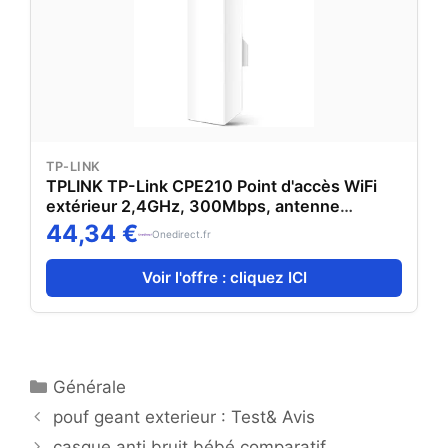
TP-LINK
TPLINK TP-Link CPE210 Point d'accès WiFi
extérieur 2,4GHz, 300Mbps, antenne
directionnelle 9dBi MIMO, idéal pour les
44,34 €
Onedirect.fr
réseaux sans fil à longue portée.
Voir l'offre : cliquez ICI
Catégories
Générale
pouf geant exterieur : Test& Avis
casque anti bruit bébé comparatif