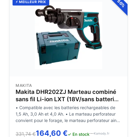
-50%
⚡ MEILLEUR PRIX
MAKITA
Makita DHR202ZJ Marteau combiné
sans fil Li-ion LXT (18V/sans batterie)
Makpac
• Compatible avec les batteries rechargeables de
1,5 Ah, 3,0 Ah et 4,0 Ah. • Le marteau perforateur
convient pour le forage, le marteau perforateur ainsi
que le burinage. • Avec accouplement débrayable •
164,60 €
Réglage du ciseau par 40 • Les balais de carbone
331,74 €
Kamody.fr
✓ En stock