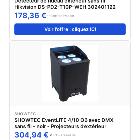
Détecteur de rideau extérieur sans fil
Plus • Régime de
Hikvision DS-PD2-T10P-WEH 302401122
ralenti : 0 - 1 100
178,36 €
min-1 • Nombre de
Elettronew.com
courses au ralenti :
0 - 4 000 min-1 •
Voir l'offre : cliquez ICI
Performance de
perçage (acier
béton bois) :
13/20/26 mm •
Puissance d'un seul
coup : 2,0 J •
Poids : 2,9 / 3,5 kg
• Dimensions
(LxlxH) :
358x84x259 mm>
SHOWTEC
SHOWTEC EventLITE 4/10 Q6 avec DMX
sans fil - noir - Projecteurs d’extérieur
304,94 €
Ltt-versand.de