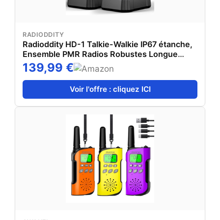
RADIODDITY
Radioddity HD-1 Talkie-Walkie IP67 étanche,
Ensemble PMR Radios Robustes Longue
portée, résistant à la poussière et aux Chocs,
139,99 €
Appel de Groupe à Une Touche, SOS, Charge
Via Base & USB-C (4 pièces)
Voir l'offre : cliquez ICI