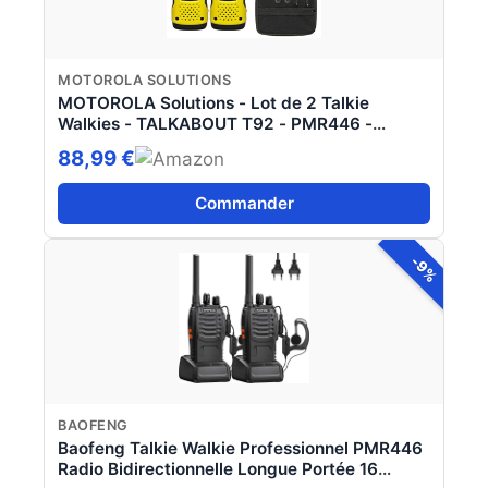
MOTOROLA SOLUTIONS
MOTOROLA Solutions - Lot de 2 Talkie
Walkies - TALKABOUT T92 - PMR446 -
Noir/Jaune - Longue portée -Indice IP67 -
88,99 €
Fonctionnent avec Batterie
Commander
-9%
BAOFENG
Baofeng Talkie Walkie Professionnel PMR446
Radio Bidirectionnelle Longue Portée 16