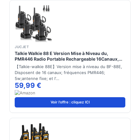
JUCJET
Talkie Walkie 88 E Version Mise à Niveau du,
PMR446 Radio Portable Rechargeable 16Canaux,
Alarme Clignotante, TOT, VOX, avec des écouteurs
【Talkie-walkie 88E】Version mise à niveau du BF-88E,
Originaux et Station de Charge USB (4 pièces)
Disposent de 16 canaux; fréquences PMR446;
5w;antenne fixe; et l'…
59,99 €
Voir l'offre : cliquez ICI