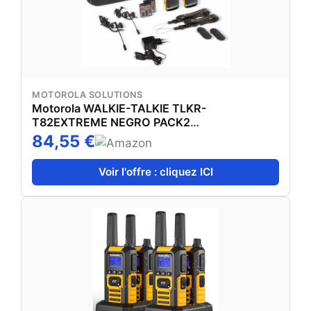
MOTOROLA SOLUTIONS
Motorola WALKIE-TALKIE TLKR-
T82EXTREME NEGRO PACK2
PMR446/10KM/16CANALES/CLIP
84,55 €
CINTURON/VOX/IMPERMEABL
B8P00811YDEMAG TLKR T82 Extreme Duo-
Voir l'offre : cliquez ICI
Radio PMR 10 Km-Noir/Jaune, Portée 10km