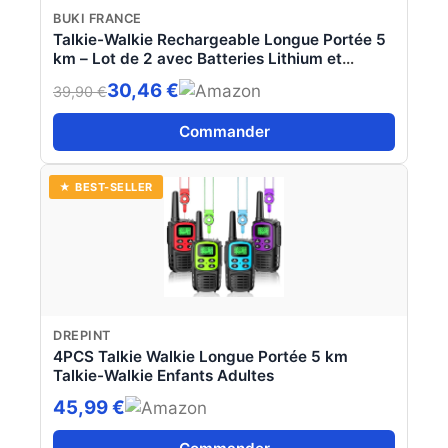
BUKI FRANCE
Talkie-Walkie Rechargeable Longue Portée 5
km – Lot de 2 avec Batteries Lithium et
Chargeur Double – 16 Canaux, Lampe, Clip
30,46 €
39,90 €
Ceinture – Conversations Claires – Enfant &
Adulte dès 8 Ans - BUKI France
Commander
★ BEST-SELLER
DREPINT
4PCS Talkie Walkie Longue Portée 5 km
Talkie-Walkie Enfants Adultes
45,99 €