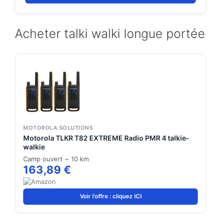
Robuste et Résistante aux Intempéries : Certifié pour
résister aux conditions difficiles, y compris la pluie et
les chocs. Batterie Longue Durée : Profitez d'une
Acheter talki walki longue portée
autonomie prolongée pour rester connecté toute la
journée.
MOTOROLA SOLUTIONS
Motorola TLKR T82 EXTREME Radio PMR 4 talkie-
walkie
Camp ouvert ~ 10 km
163,89 €
Voir l'offre : cliquez ICI