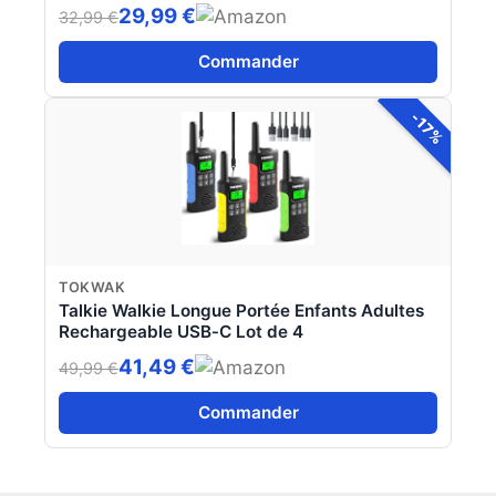
Canaux Talkies-Walkies avec Casque, Base
29,99 €
32,99 €
de Chargement et Batterie (2 Pcs)
Commander
-17%
TOKWAK
Talkie Walkie Longue Portée Enfants Adultes
Rechargeable USB‑C Lot de 4
41,49 €
49,99 €
Commander