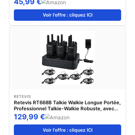
45,99 €
Voir l'offre : cliquez ICI
RETEVIS
Retevis RT668B Talkie Walkie Longue Portée,
Professionnel Talkie-Walkie Robuste, avec
Chargeur 6 Voies, 3 Bouton, PMR446 Toki
129,99 €
Walki avec 0reillette pour la Sécurité, Les
Entrepôts (Lot de 6)
Voir l'offre : cliquez ICI