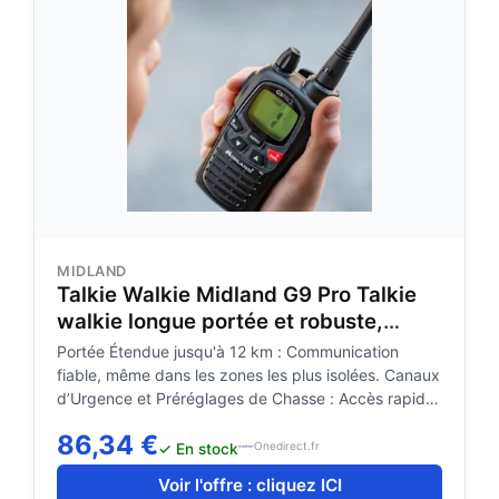
MIDLAND
Talkie Walkie Midland G9 Pro Talkie
walkie longue portée et robuste,
parfait pour la chasse et les
Portée Étendue jusqu'à 12 km : Communication
environnements exigeants.
fiable, même dans les zones les plus isolées. Canaux
d’Urgence et Préréglages de Chasse : Accès rapide
aux fréquences dédiées pour une sécurité accrue en
86,34 €
extérieur. Technologie VOX Mains Libres : Activez les
Onedirect.fr
✓ En stock
communications sans avoir à appuyer sur un bouton,
Voir l'offre : cliquez ICI
idéal pour les activités en mouvement. Conception