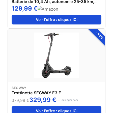
Batterie de 10,4 Ah, autonomie 25-35 km,
Connexion app
129,99 €
Voir l'offre : cliquez ICI
-13%
SEGWAY
Trottinette SEGWAY E3 E
329,99 €
379,99 €
Boulanger.com
Voir l'offre : cliquez ICI