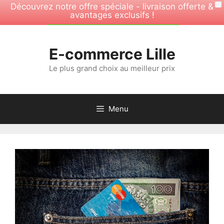
Découvrez notre offre spéciale - livraison offerte &
X
avantages exclusifs !
Aller
OFFRE SPÉCIALE -30%
au
E-commerce Lille
contenu
Le plus grand choix au meilleur prix
Menu