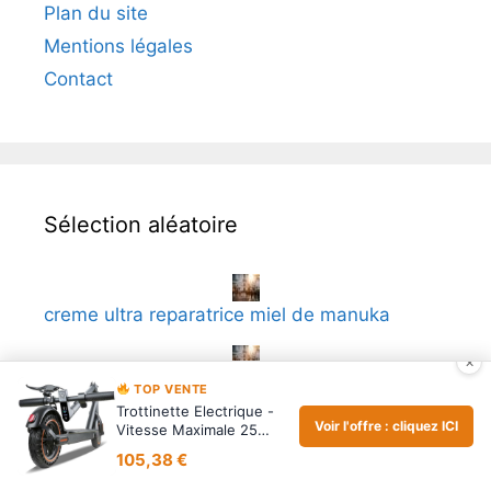
Plan du site
Mentions légales
Contact
Sélection aléatoire
creme ultra reparatrice miel de manuka
×
Acheter Congelateur 50 L
TOP VENTE
Trottinette Electrique -
Voir l'offre : cliquez ICI
Vitesse Maximale 25
KM/H, 250W-500W…
black friday telephone portable
105,38 €