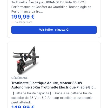
Trottinette Électrique URBANGLIDE Ride 85 EVO :
Performance et Confort au Quotidien Technologie et
Performance La tro…
199,99 €
Boulanger.com
Voir l'offre : cliquez ICI
GÉNÉRIQUE
Trottinette Electrique Adulte, Moteur 350W
Autonomie 25Km Trottinette Électrique Pliable 8,5"
Pneu Anti-crevaison Electric Scooter avec Double
【Batterie haute capacité】 Grâce à sa batterie haute
Frein, APP
capacité de 36 V et 5.2 Ah, son excellente autonomie
peut atteind…
149,99 €