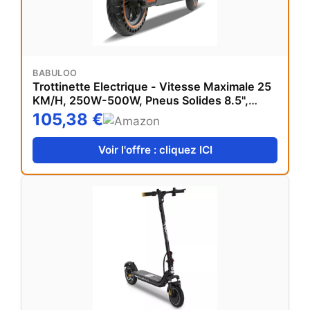
BABULOO
Trottinette Electrique - Vitesse Maximale 25
KM/H, 250W-500W, Pneus Solides 8.5'',
Batterie 7,5AH, Autonomie 25-30KM, Double
105,38 €
Frein, APP, Charge Max 120 KG (500W-
36v/7.5ah)
Voir l'offre : cliquez ICI