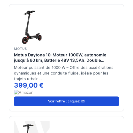
MOTUS
Motus Daytona 10: Moteur 1000W, autonomie
jusqu'à 60 km, Batterie 48V 13,5Ah. Double
Suspension, Freins à Disque, Roues 10 Pouces, 25
Moteur puissant de 1000 W – Offre des accélérations
km/h: Plus de Dynamisme, de Confort et de Liberté
dynamiques et une conduite fluide, idéale pour les
au Quotidien.
trajets urbain…
399,00 €
Voir l'offre : cliquez ICI